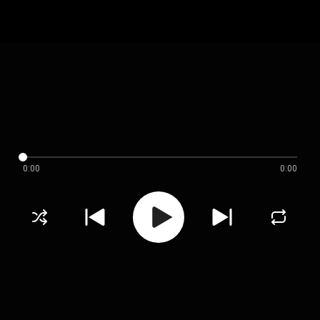
0:00
0:00