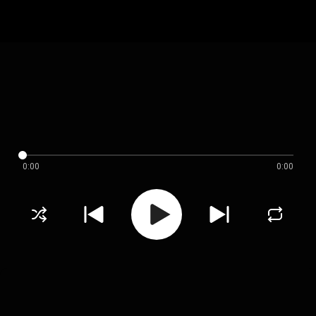
0:00
0:00