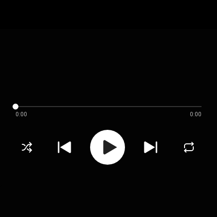
0:00
0:00