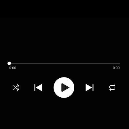
0:00
0:00