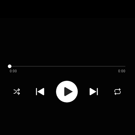
0:00
0:00