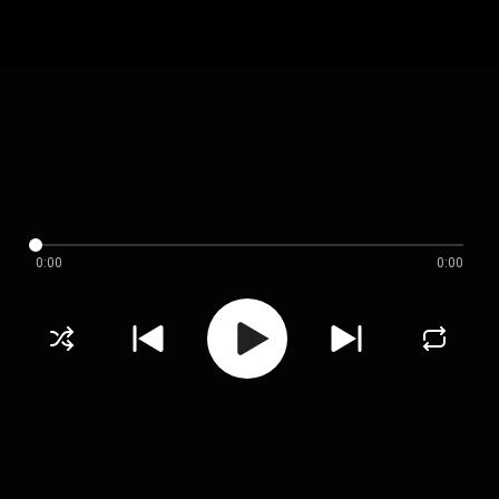
0:00
0:00