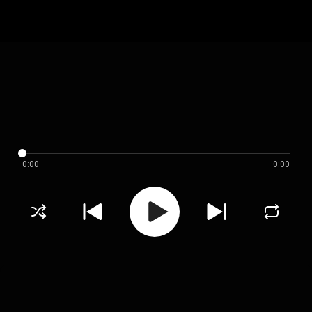
0:00
0:00