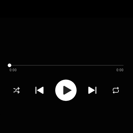
0:00
0:00