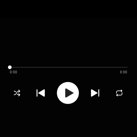
0:00
0:00