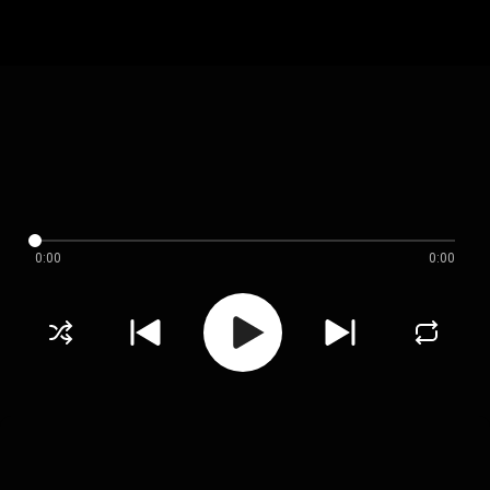
0:00
0:00