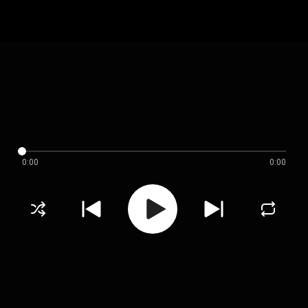
0:00
0:00