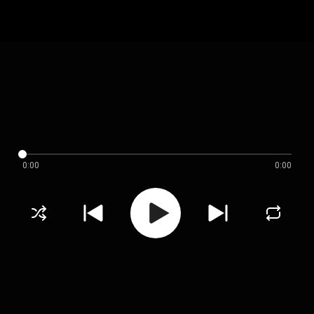
0:00
0:00