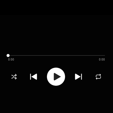
0:00
0:00