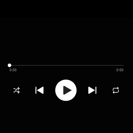
0:00
0:00