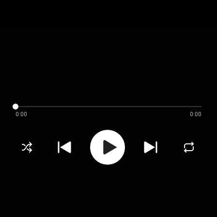
0:00
0:00