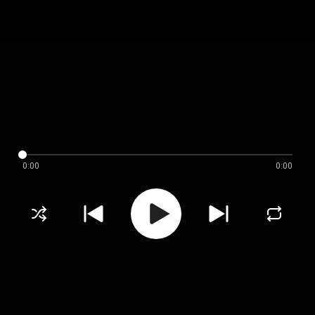
0:00
0:00