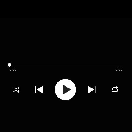
0:00
0:00