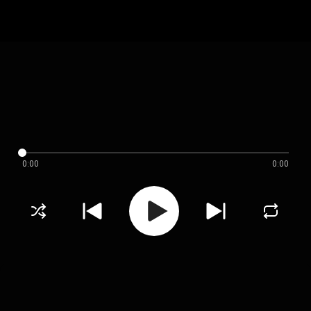
0:00
0:00