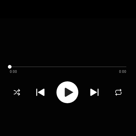
0:00
0:00