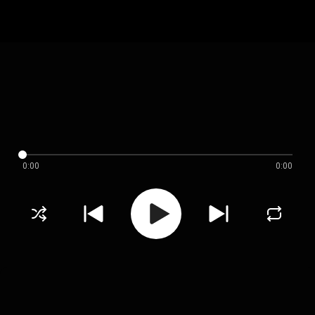
0:00
0:00