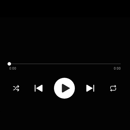
0:00
0:00