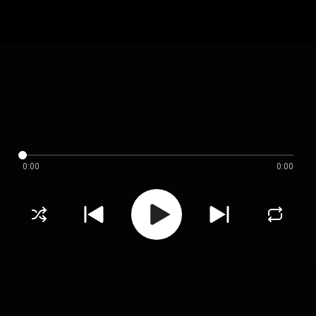
0:00
0:00