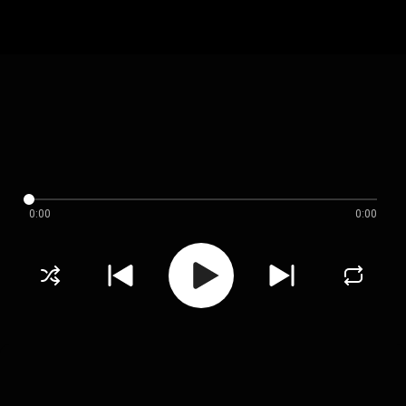
0:00
0:00