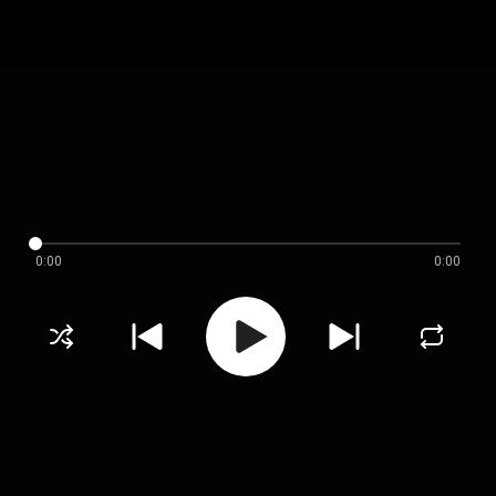
0:00
0:00