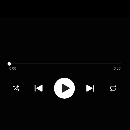
0:00
0:00