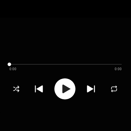
0:00
0:00