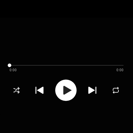
0:00
0:00