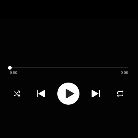
0:00
0:00