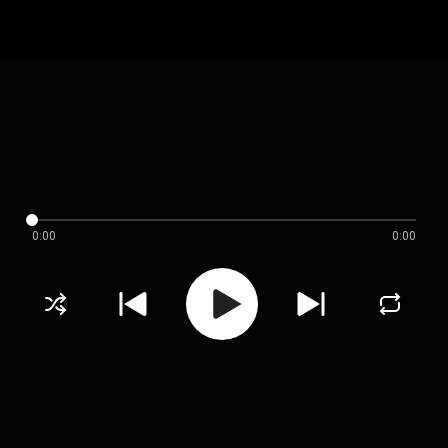
0:00
0:00