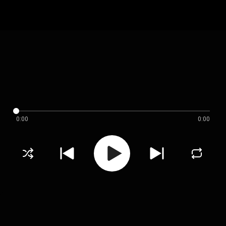
0:00
0:00