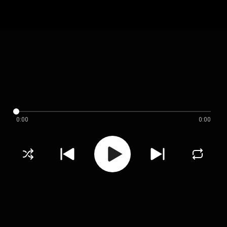
0:00
0:00