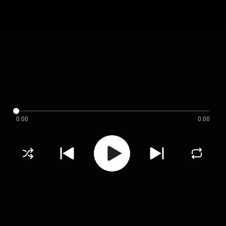
0:00
0:00