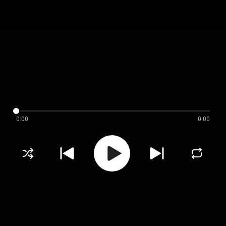
0:00
0:00