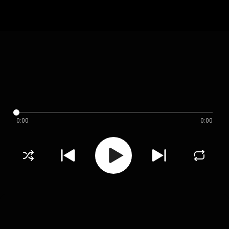
0:00
0:00