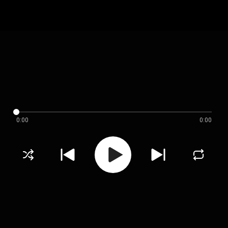
0:00
0:00