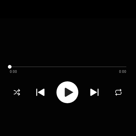
0:00
0:00