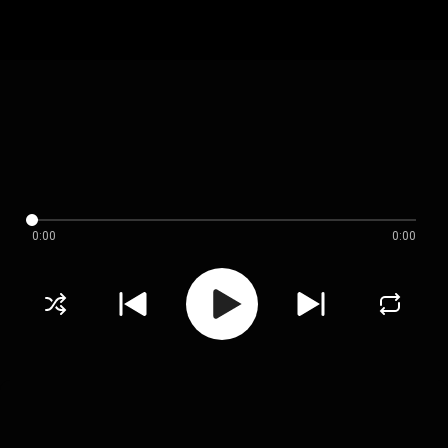
0:00
0:00