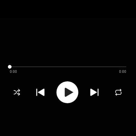
0:00
0:00