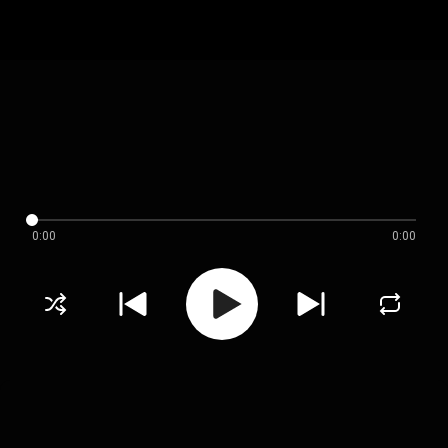
0:00
0:00