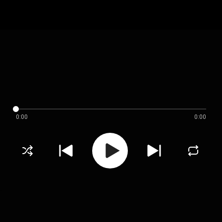
0:00
0:00