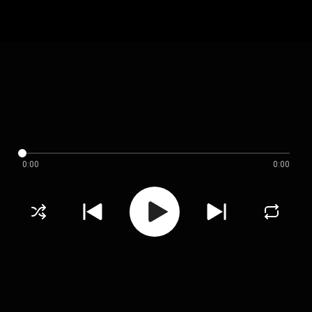
0:00
0:00