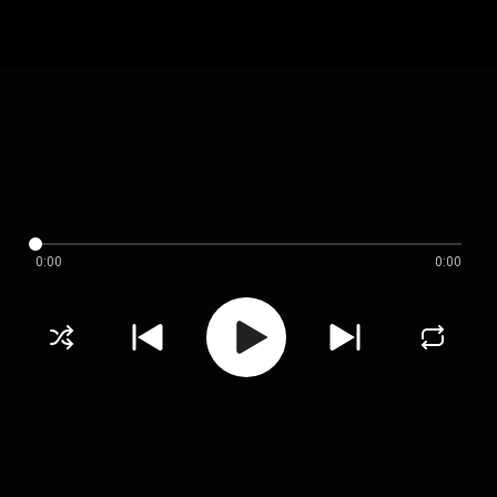
0:00
0:00