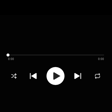
0:00
0:00