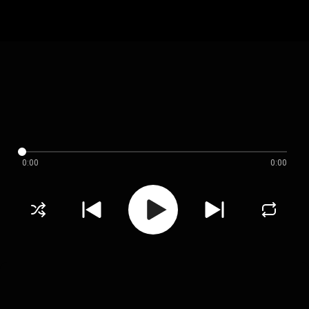
0:00
0:00