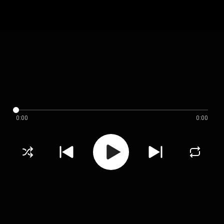
0:00
0:00