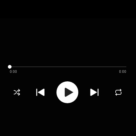
0:00
0:00