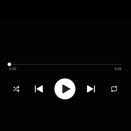
0:00
0:00