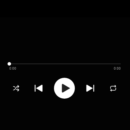
0:00
0:00