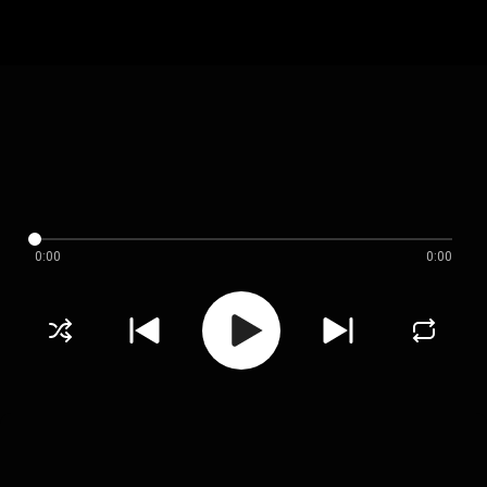
0:00
0:00