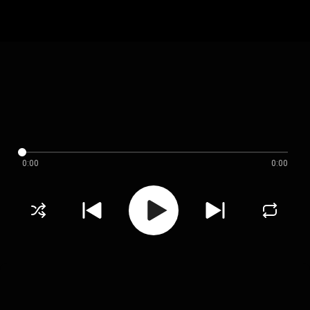
0:00
0:00